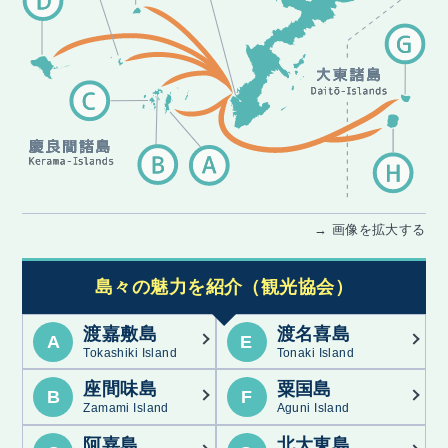
→ 画像を拡大する
島々の魅力を紹介（観光協会）
渡嘉敷島
渡名喜島
A
E
Tokashiki Island
Tonaki Island
座間味島
粟国島
B
F
Zamami Island
Aguni Island
阿嘉島
北大東島