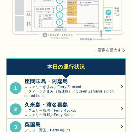
→ 画像を拡大する
本日の運行状況
座間味島・阿嘉島
→フェリーざまみ／Ferry Zamami
1
→クィーンざまみ（高速船）／Queen Zamami（High
speed boat）
久米島・渡名喜島
2
→フェリー琉球／Ferry Ryukyu
→フェリー海邦／Ferry Kaiho
粟国島
3
フェリー粟国／Ferry Aguni