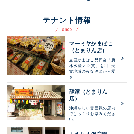
テナント情報
shop
マーミヤかまぼこ
（とまりん店）
全国かまぼこ品評会「農
林水産大臣賞」を2回受
賞地域のみなさまから愛
さ…
龍潭（とまりん
店）
沖縄らしい雰囲気の店内
でじっくりお楽みくださ
い。 …