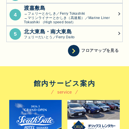
渡嘉敷島
→フェリーとかしき／Ferry Tokashiki
4
→マリンライナーとかしき（高速船）／Marine Liner
Tokashiki （High speed boat）
北大東島・南大東島
5
フェリーだいとう／Ferry Daito
フロアマップを見る
館内サービス案内
service