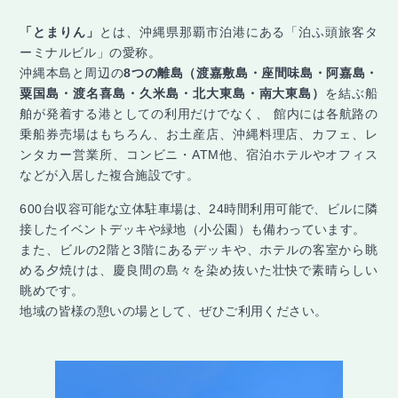
「とまりん」
とは、沖縄県那覇市泊港にある「泊ふ頭旅客タ
ーミナルビル」の愛称。
沖縄本島と周辺の
8つの離島（渡嘉敷島・座間味島・阿嘉島・
粟国島・渡名喜島・久米島・北大東島・南大東島）
を結ぶ船
舶が発着する港としての利用だけでなく、 館内には各航路の
乗船券売場はもちろん、お土産店、沖縄料理店、カフェ、レ
ンタカー営業所、コンビニ・ATM他、宿泊ホテルやオフィス
などが入居した複合施設です。
600台収容可能な立体駐車場は、24時間利用可能で、ビルに隣
接したイベントデッキや緑地（小公園）も備わっています。
また、ビルの2階と3階にあるデッキや、ホテルの客室から眺
める夕焼けは、慶良間の島々を染め抜いた壮快で素晴らしい
眺めです。
地域の皆様の憩いの場として、ぜひご利用ください。