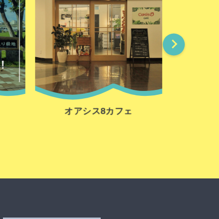
オアシス8カフェ
とま