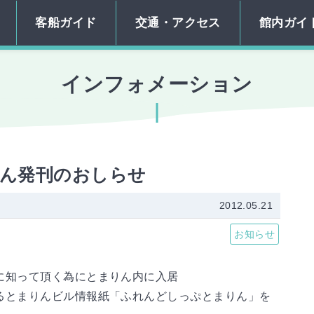
のりば（着岸場所）
関）
フロアマップ
運行情報
施設利用
客船ガイド
交通・アクセス
館内ガイ
館内設備
駐車場混雑予想
貸し会議室
駐車料金シミュレーシ
館内広告について
ン
インフォメーション
客船ガイド一覧はこち
館内ガイド一覧はこち
交通・アクセス一覧はこ
ん発刊のおしらせ
2012.05.21
お知らせ
に知って頂く為にとまりん内に入居
るとまりんビル情報紙「ふれんどしっぷとまりん」を